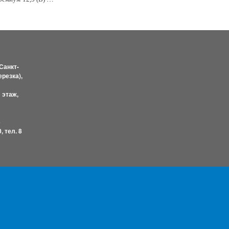
Санкт-
ерезка),
1 этаж,
5
, тел. 8