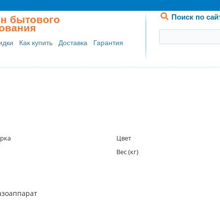
Поиск по сай
ин бытового
дования
идки
Как купить
Доставка
Гарантия
арка
Цвет
Вес (кг)
азоаппарат