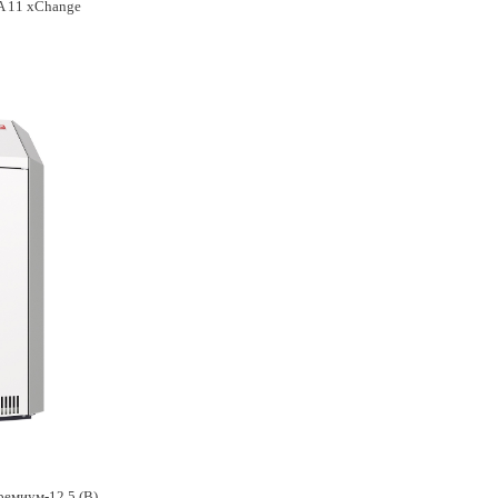
A 11 xChange
Котел газовый напольный Лемакс Премиум-12,5 (В) двухконтурный