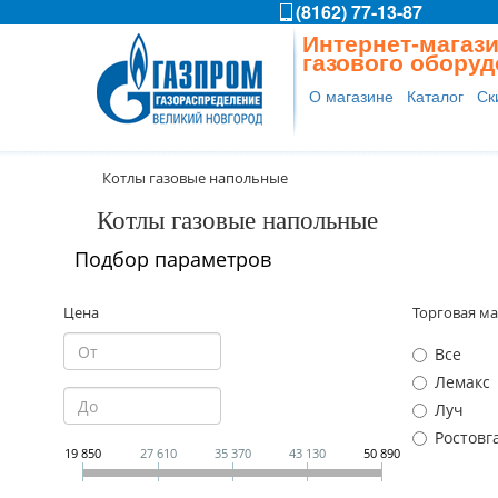
(8162) 77-13-87
Интернет-магаз
газового обору
О магазине
Каталог
Ск
Котлы газовые напольные
Котлы газовые напольные
Подбор параметров
Цена
Торговая м
Все
Лемакс
Луч
Ростовг
19 850
27 610
35 370
43 130
50 890