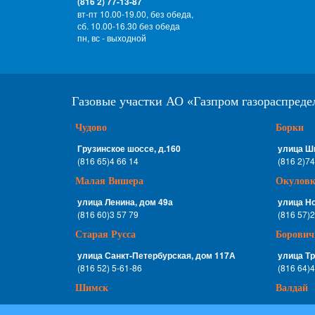
(816 2) 77-13-87
вт-пт 10.00-19.00, без обеда,
сб. 10.00-16.30 без обеда
пн, вс - выходной
Газовые участки АО «Газпром газораспред
Чудово
Борки
Грузинское шоссе, д.160
улица Ш
(816 65)4 66 14
(816 2)74
Малая Вишера
Окуловк
улица Ленина, дом 49а
улица Но
(816 60)3 57 79
(816 57)2
Старая Русса
Борович
улица Санкт-Петербурская, дом 117А
улица Тр
(816 52) 5-61-86
(816 64)4
Шимск
Валдай
улица Ленина, дом 66
Дворецки