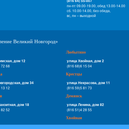
(816 64) 55-007
пн-пт 09.00-19.00, обед 13.00-14.00
сб. 10.00-14.00, без обеда,
вс, пн – выходной
еление Великий Новгород»
Любытино
имская, дом 12
улица Хвойная, дом 2
 72 68
(816 68)6 15 04
а
Крестцы
вгородская, дом 34
улица Некрасова, дом 11
 13 12
(816 59)5 81 73
и
Демянск
анзитная, дом 18
улица Ленина, дом 82
 82 52
(816 51)4 28 55
Хвойная
й переезд, дом 5
улица Советская, дом 8