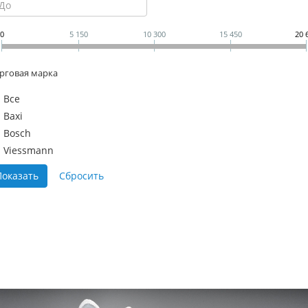
0
5 150
10 300
15 450
20 
рговая марка
Все
Baxi
Bosch
Viessmann