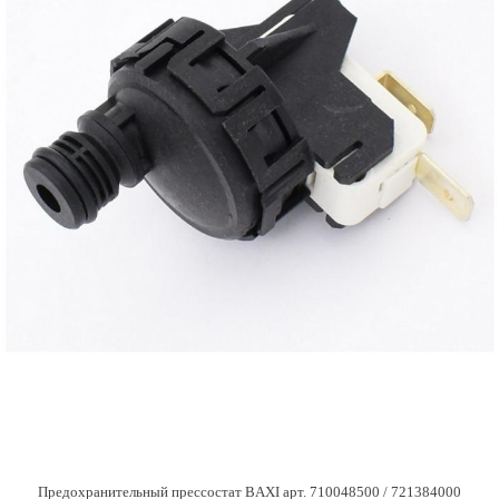
Предохранительный прессостат BAXI арт. 710048500 / 721384000